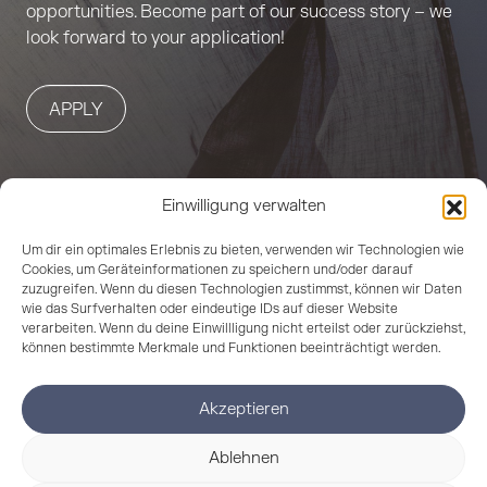
opportunities. Become part of our success story – we
look forward to your application!
APPLY
Einwilligung verwalten
Um dir ein optimales Erlebnis zu bieten, verwenden wir Technologien wie
Cookies, um Geräteinformationen zu speichern und/oder darauf
zuzugreifen. Wenn du diesen Technologien zustimmst, können wir Daten
wie das Surfverhalten oder eindeutige IDs auf dieser Website
verarbeiten. Wenn du deine Einwillligung nicht erteilst oder zurückziehst,
können bestimmte Merkmale und Funktionen beeinträchtigt werden.
Gerster – your manufacturer for stylish curtains,
functional curtain tapes, and exclusive accessories
Akzeptieren
from Biberach for decades.
Ablehnen
Products
Services