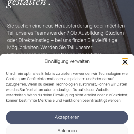
gestalten
.
Sie suchen eine neue Herausforderung oder möchten
Teil unseres Teams werden? Ob Ausbildung, Studium
oder Direkteinstieg – bei uns finden Sie vielfältige
Möglichkeiten. Werden Sie Teil unserer
Erfolgsgeschichte – wir freuen uns auf Ihre
Einwilligung verwalten
Bewerbung!
Um dir ein optimales Erlebnis zu bieten, verwenden wir Technologien wie
Cookies, um Geräteinformationen zu speichern und/oder darauf
BEWERBEN
zuzugreifen. Wenn du diesen Technologien zustimmst, können wir Daten
wie das Surfverhalten oder eindeutige IDs auf dieser Website
verarbeiten. Wenn du deine Einwillligung nicht erteilst oder zurückziehst,
können bestimmte Merkmale und Funktionen beeinträchtigt werden.
Akzeptieren
Ablehnen