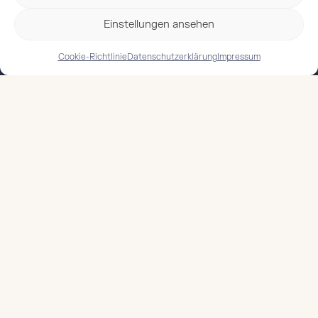
Einstellungen ansehen
Cookie-Richtlinie
Datenschutzerklärung
Impressum
Gerster – seit Jahrzehnten Ihr Hersteller für stilvolle
Gardinen, funktionale Gardinenbänder und exklusive
Accessoires aus Biberach.
Produkte
Leistungen
Gardinenstoffe
Kundenspezifische
Fertiggardinen
Trimmings
Gardinenbänder
Konfektion
Trimmings
Caravan
Zubehör
Drop-Shipping
Kataloge & Prospekte
Workshops
Unternehmen
Kontakt