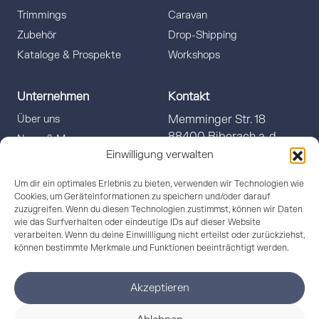
Trimmings
Caravan
Zubehör
Drop-Shipping
Kataloge & Prospekte
Workshops
Unternehmen
Kontakt
Über uns
Memminger Str. 18
88400 Biberach a. d.
News & Messe
Riss
Einwilligung verwalten
Showroom
Nachhaltigkeit
info@gerster.com
Um dir ein optimales Erlebnis zu bieten, verwenden wir Technologien wie
Cookies, um Geräteinformationen zu speichern und/oder darauf
Downloads
+49 (0)7351 586-500
zuzugreifen. Wenn du diesen Technologien zustimmst, können wir Daten
Werksverkauf
wie das Surfverhalten oder eindeutige IDs auf dieser Website
verarbeiten. Wenn du deine Einwillligung nicht erteilst oder zurückziehst,
können bestimmte Merkmale und Funktionen beeinträchtigt werden.
Akzeptieren