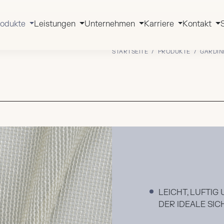
rodukte
Leistungen
Unternehmen
Karriere
Kontakt
STARTSEITE
/
PRODUKTE
/ GARDIN
LEICHT, LUFTIG
DER IDEALE SI