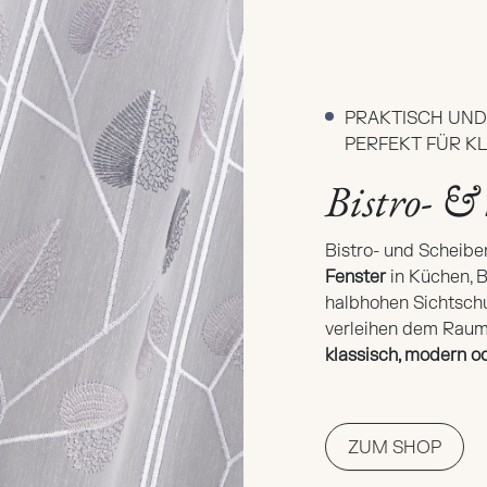
PRAKTISCH UN
PERFEKT FÜR K
Bistro- &
Bistro- und Scheibe
Fenster
in Küchen, B
halbhohen Sichtschu
verleihen dem Raum
klassisch, modern od
ZUM SHOP