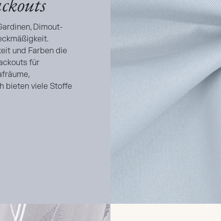
ckouts
Gardinen, Dimout-
eckmäßigkeit.
eit und Farben die
ackouts für
afräume,
 bieten viele Stoffe