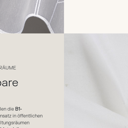
 RÄUME
are
len die
B1-
nsatz in öffentlichen
altungsräumen