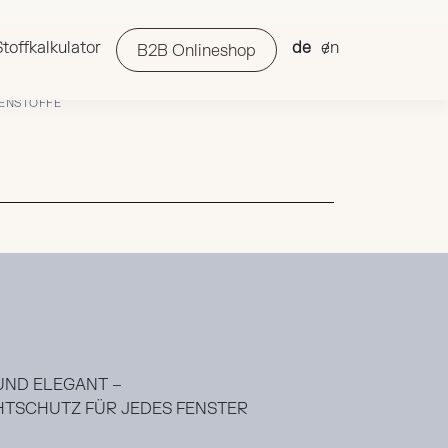
Stoffkalkulator
de
en
B2B Onlineshop
ENSTOFFE
 UND ELEGANT –
CHTSCHUTZ FÜR JEDES FENSTER