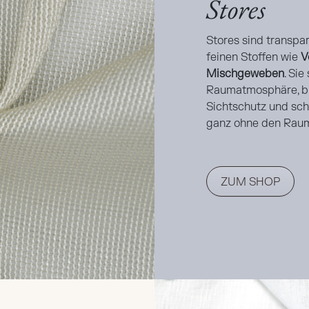
Stores
Stores sind transpa
feinen Stoffen wie
V
Mischgeweben
. Sie
Raumatmosphäre, bi
Sichtschutz und sch
ganz ohne den Raum
ZUM SHOP