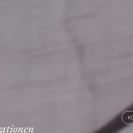
K
ationen